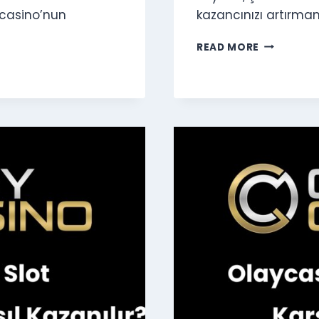
aycasino’nun
kazancınızı artırma
OLAYCASI
READ MORE
CANLI
CASINODA
EN
KARLI
OYUNLAR