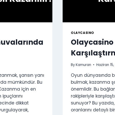
OLAYCASINO
nuvalarında
Olaycasino
Karşılaştır
By
Kamuran
Haziran 15
zanmak, şansın yanı
Oyun dünyasında bah
la da mümkündür. Bu
bulmak, kazanma şa
 Kazanma için en
önemlidir. Bu bağla
 ipuçlarını
rakipleriyle karşılaş
recinde dikkat
sunuyor? Bu yazıda
vurgulayarak,
oranlarını detaylı b