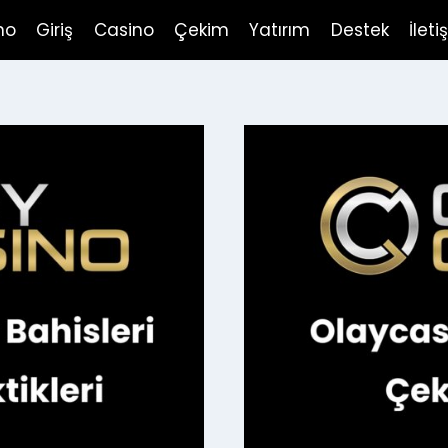
no
Giriş
Casino
Çekim
Yatırım
Destek
İleti