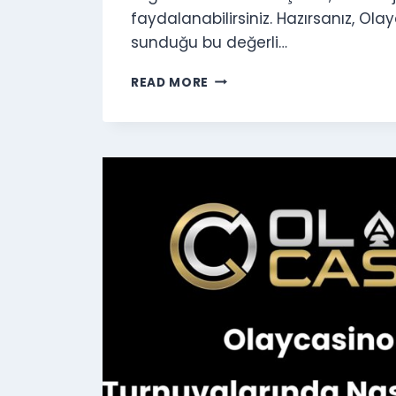
faydalanabilirsiniz. Hazırsanız, Ol
sunduğu bu değerli…
OLAYCASINO
READ MORE
TELEGRAM
KAMPANYA
DUYURULARI