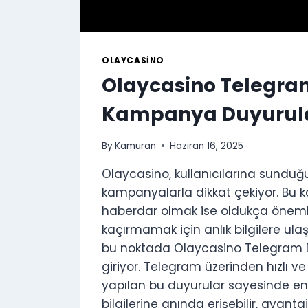
OLAYCASINO
Olaycasino Telegr
Kampanya Duyurula
By
Kamuran
Haziran 16, 2025
Olaycasino, kullanıcılarına sunduğu
kampanyalarla dikkat çekiyor. Bu
haberdar olmak ise oldukça önemli;
kaçırmamak için anlık bilgilere ula
bu noktada Olaycasino Telegram 
giriyor. Telegram üzerinden hızlı ve e
yapılan bu duyurular sayesinde 
bilgilerine anında erişebilir, avanta