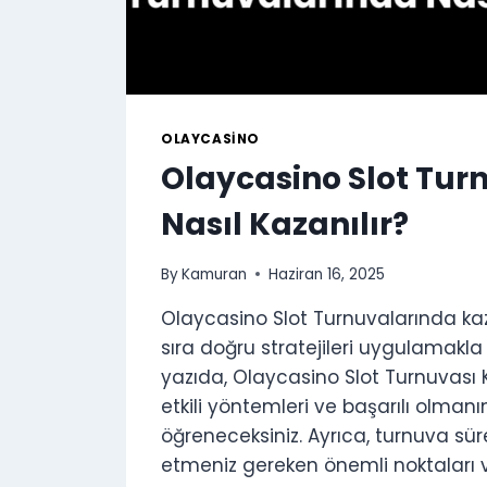
OLAYCASINO
Olaycasino Slot Tur
Nasıl Kazanılır?
By
Kamuran
Haziran 16, 2025
Olaycasino Slot Turnuvalarında ka
sıra doğru stratejileri uygulamak
yazıda, Olaycasino Slot Turnuvası
etkili yöntemleri ve başarılı olmanın
öğreneceksiniz. Ayrıca, turnuva sü
etmeniz gereken önemli noktaları 