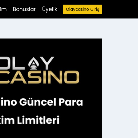
şim
Bonuslar
Üyelik
Olaycasino Giriş