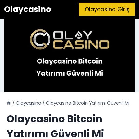
Skip
Olaycasino
Olaycasino Giriş
to
content
/
Olaycasino
/
Olaycasino Bitcoin Yatırımı Güvenli Mi
Olaycasino Bitcoin
Yatırımı Güvenli Mi