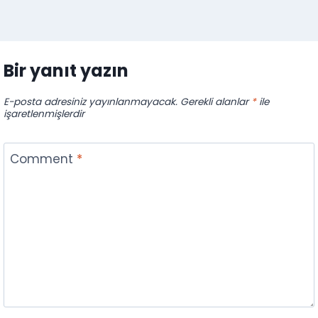
Bir yanıt yazın
E-posta adresiniz yayınlanmayacak.
Gerekli alanlar
*
ile
işaretlenmişlerdir
Comment
*