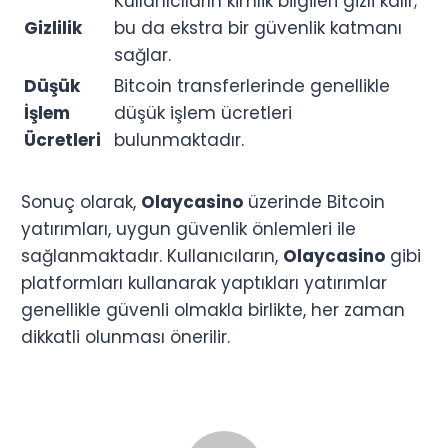
Kullanıcıların kimlik bilgileri gizli kalır;
Gizlilik
bu da ekstra bir güvenlik katmanı
sağlar.
Düşük
Bitcoin transferlerinde genellikle
İşlem
düşük işlem ücretleri
Ücretleri
bulunmaktadır.
Sonuç olarak,
Olaycasino
üzerinde Bitcoin
yatırımları, uygun güvenlik önlemleri ile
sağlanmaktadır. Kullanıcıların,
Olaycasino
gibi
platformları kullanarak yaptıkları yatırımlar
genellikle güvenli olmakla birlikte, her zaman
dikkatli olunması önerilir.