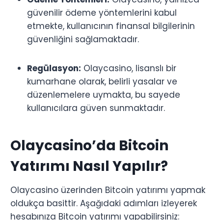
güvenilir ödeme yöntemlerini kabul
etmekte, kullanıcının finansal bilgilerinin
güvenliğini sağlamaktadır.
Regülasyon:
Olaycasino, lisanslı bir
kumarhane olarak, belirli yasalar ve
düzenlemelere uymakta, bu sayede
kullanıcılara güven sunmaktadır.
Olaycasino’da Bitcoin
Yatırımı Nasıl Yapılır?
Olaycasino üzerinden Bitcoin yatırımı yapmak
oldukça basittir. Aşağıdaki adımları izleyerek
hesabınıza Bitcoin yatırımı yapabilirsiniz: