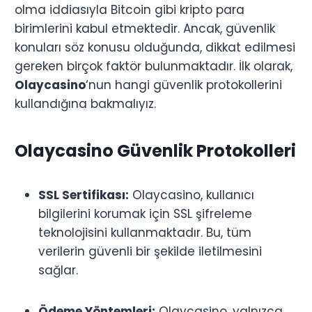
olma iddiasıyla Bitcoin gibi kripto para
birimlerini kabul etmektedir. Ancak, güvenlik
konuları söz konusu olduğunda, dikkat edilmesi
gereken birçok faktör bulunmaktadır. İlk olarak,
Olaycasino
‘nun hangi güvenlik protokollerini
kullandığına bakmalıyız.
Olaycasino Güvenlik Protokolleri
SSL Sertifikası:
Olaycasino, kullanıcı
bilgilerini korumak için SSL şifreleme
teknolojisini kullanmaktadır. Bu, tüm
verilerin güvenli bir şekilde iletilmesini
sağlar.
Ödeme Yöntemleri:
Olaycasino, yalnızca