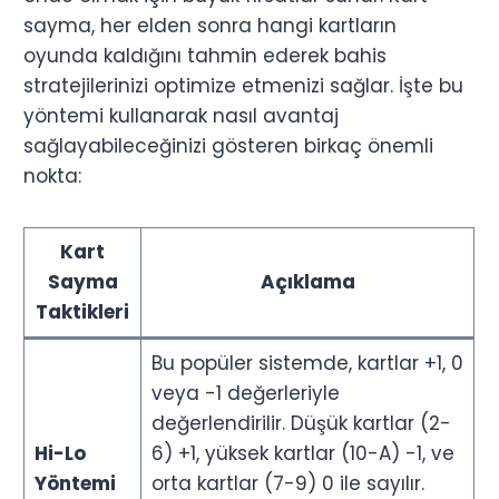
sayma, her elden sonra hangi kartların
oyunda kaldığını tahmin ederek bahis
stratejilerinizi optimize etmenizi sağlar. İşte bu
yöntemi kullanarak nasıl avantaj
sağlayabileceğinizi gösteren birkaç önemli
nokta:
Kart
Sayma
Açıklama
Taktikleri
Bu popüler sistemde, kartlar +1, 0
veya -1 değerleriyle
değerlendirilir. Düşük kartlar (2-
Hi-Lo
6) +1, yüksek kartlar (10-A) -1, ve
Yöntemi
orta kartlar (7-9) 0 ile sayılır.