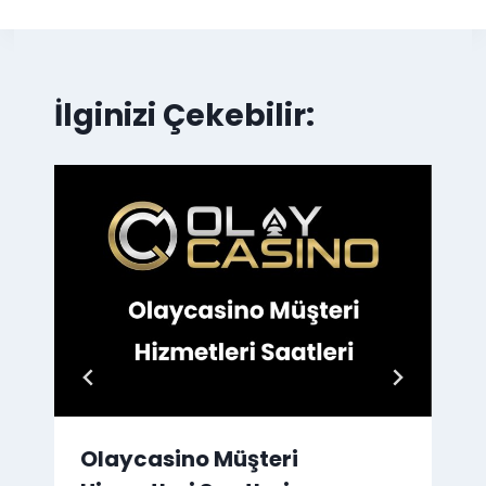
İlginizi Çekebilir:
Olaycasino Müşteri