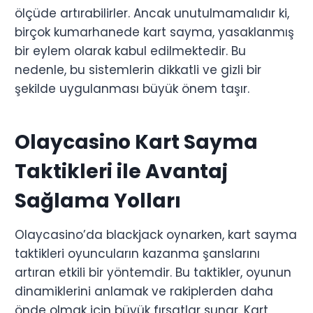
ölçüde artırabilirler. Ancak unutulmamalıdır ki,
birçok kumarhanede kart sayma, yasaklanmış
bir eylem olarak kabul edilmektedir. Bu
nedenle, bu sistemlerin dikkatli ve gizli bir
şekilde uygulanması büyük önem taşır.
Olaycasino Kart Sayma
Taktikleri ile Avantaj
Sağlama Yolları
Olaycasino’da blackjack oynarken, kart sayma
taktikleri oyuncuların kazanma şanslarını
artıran etkili bir yöntemdir. Bu taktikler, oyunun
dinamiklerini anlamak ve rakiplerden daha
önde olmak için büyük fırsatlar sunar. Kart