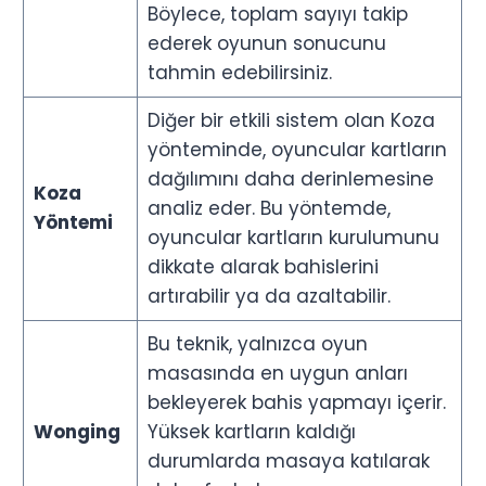
Böylece, toplam sayıyı takip
ederek oyunun sonucunu
tahmin edebilirsiniz.
Diğer bir etkili sistem olan Koza
yönteminde, oyuncular kartların
dağılımını daha derinlemesine
Koza
analiz eder. Bu yöntemde,
Yöntemi
oyuncular kartların kurulumunu
dikkate alarak bahislerini
artırabilir ya da azaltabilir.
Bu teknik, yalnızca oyun
masasında en uygun anları
bekleyerek bahis yapmayı içerir.
Wonging
Yüksek kartların kaldığı
durumlarda masaya katılarak