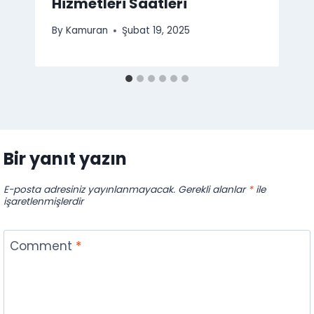
Hizmetleri Saatleri
By
Kamuran
Şubat 19, 2025
Bir yanıt yazın
E-posta adresiniz yayınlanmayacak.
Gerekli alanlar
*
ile
işaretlenmişlerdir
Comment
*