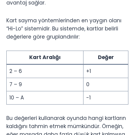
avantaj sağlar.
Kart sayma yöntemlerinden en yaygın olanı
“Hi-Lo” sistemidir. Bu sistemde, kartlar belirli
değerlere göre gruplandırılır:
Kart Aralığı
Değer
2 – 6
+1
7 – 9
0
10 – A
-1
Bu değerleri kullanarak oyunda hangi kartların
kaldığını tahmin etmek mümkündür. Örneğin,
eğer masada daha fazla düşük kart kalmışsa,