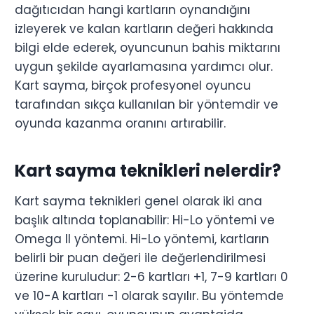
dağıtıcıdan hangi kartların oynandığını
izleyerek ve kalan kartların değeri hakkında
bilgi elde ederek, oyuncunun bahis miktarını
uygun şekilde ayarlamasına yardımcı olur.
Kart sayma, birçok profesyonel oyuncu
tarafından sıkça kullanılan bir yöntemdir ve
oyunda kazanma oranını artırabilir.
Kart sayma teknikleri nelerdir?
Kart sayma teknikleri genel olarak iki ana
başlık altında toplanabilir: Hi-Lo yöntemi ve
Omega II yöntemi. Hi-Lo yöntemi, kartların
belirli bir puan değeri ile değerlendirilmesi
üzerine kuruludur: 2-6 kartları +1, 7-9 kartları 0
ve 10-A kartları -1 olarak sayılır. Bu yöntemde