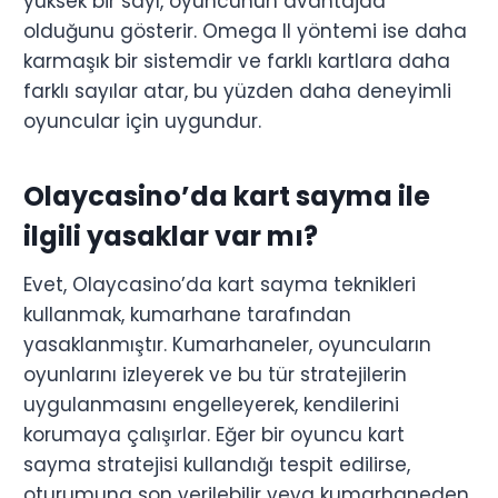
yüksek bir sayı, oyuncunun avantajda
olduğunu gösterir. Omega II yöntemi ise daha
karmaşık bir sistemdir ve farklı kartlara daha
farklı sayılar atar, bu yüzden daha deneyimli
oyuncular için uygundur.
Olaycasino’da kart sayma ile
ilgili yasaklar var mı?
Evet, Olaycasino’da kart sayma teknikleri
kullanmak, kumarhane tarafından
yasaklanmıştır. Kumarhaneler, oyuncuların
oyunlarını izleyerek ve bu tür stratejilerin
uygulanmasını engelleyerek, kendilerini
korumaya çalışırlar. Eğer bir oyuncu kart
sayma stratejisi kullandığı tespit edilirse,
oturumuna son verilebilir veya kumarhaneden