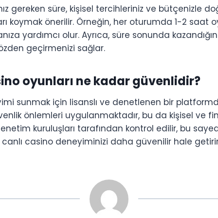
ereken süre, kişisel tercihleriniz ve bütçenizle doğrud
ları koymak önerilir. Örneğin, her oturumda 1-2 saa
umanıza yardımcı olur. Ayrıca, süre sonunda kazandığın
gözden geçirmenizi sağlar.
ino oyunları ne kadar güvenlidir?
mi sunmak için lisanslı ve denetlenen bir platformdu
lik önlemleri uygulanmaktadır, bu da kişisel ve fina
 denetim kuruluşları tarafından kontrol edilir, bu s
r, canlı casino deneyiminizi daha güvenilir hale getirir