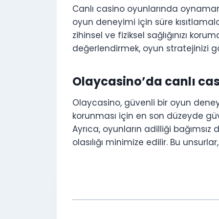
Canlı casino oyunlarında oynamanız g
oyun deneyimi için süre kısıtlama
zihinsel ve fiziksel sağlığınızı kor
değerlendirmek, oyun stratejinizi 
Olaycasino’da canlı cas
Olaycasino, güvenli bir oyun deneyi
korunması için en son düzeyde güven
Ayrıca, oyunların adilliği bağımsız
olasılığı minimize edilir. Bu unsurla