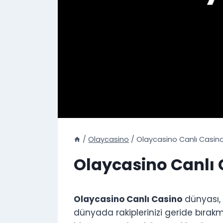
/
Olaycasino
/
Olaycasino Canlı Casino 
Olaycasino Canlı C
Olaycasino Canlı Casino
dünyası, 
dünyada rakiplerinizi geride bırakma