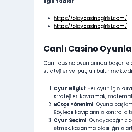
İlgili Yazılar
https://olaycasinogirisi.com/
https://olaycasinogirisi.com/
Canlı Casino Oyunlar
Canlı casino oyunlarında başarı e
stratejiler ve ipuçları bulunmaktad
Oyun Bilgisi
: Her oyun için kur
stratejileri kavramak, matemat
Bütçe Yönetimi
: Oyuna başlam
Böylece kayıplarınızı kontrol al
Oyun Seçimi
: Oynayacağınız oy
etmek, kazanma olasılığınızı art