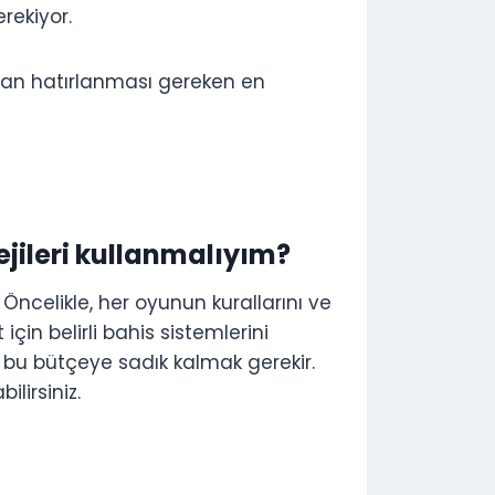
rekiyor.
aman hatırlanması gereken en
jileri kullanmalıyım?
 Öncelikle, her oyunun kurallarını ve
çin belirli bahis sistemlerini
e bu bütçeye sadık kalmak gerekir.
lirsiniz.