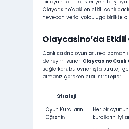
bir oyuncu olun, ister yeni başlaya
Olaycasino’daki en etkili canlı casi
heyecan verici yolculuğa birlikte çı
Olaycasino’da Etkili 
Canlı casino oyunları, real zamanl
deneyim sunar.
Olaycasino Canlı
sağlarken, bu oynanışta strateji ge
almanız gereken etkili stratejiler:
Strateji
Oyun Kurallarını
Her bir oyunun 
Öğrenin
kurallarını iyi 