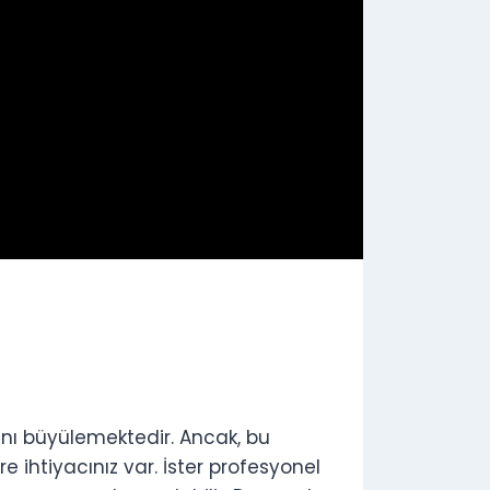
nı büyülemektedir. Ancak, bu
e ihtiyacınız var. İster profesyonel