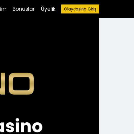
şim
Bonuslar
Üyelik
Olaycasino Giriş