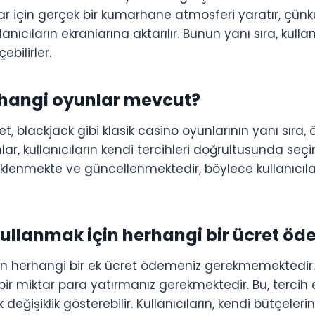
cılar için gerçek bir kumarhane atmosferi yaratır, çün
nıcıların ekranlarına aktarılır. Bunun yanı sıra, kullan
bilirler.
 hangi oyunlar mevcut?
t, blackjack gibi klasik casino oyunlarının yanı sıra,
ar, kullanıcıların kendi tercihleri doğrultusunda se
k eklenmekte ve güncellenmektedir, böylece kullanıc
kullanmak için herhangi bir ücret 
çin herhangi bir ek ücret ödemeniz gerekmemektedir
ir miktar para yatırmanız gerekmektedir. Bu, tercih 
 değişiklik gösterebilir. Kullanıcıların, kendi bütçel