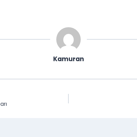
Kamuran
arı