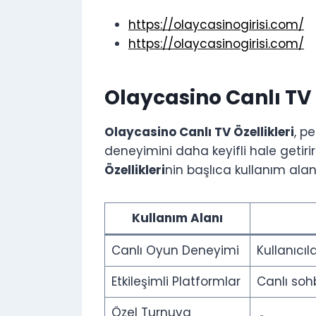
https://olaycasinogirisi.com/
https://olaycasinogirisi.com/
Olaycasino Canlı TV 
Olaycasino Canlı TV Özellikleri
, p
deneyimini daha keyifli hale getirir
Özellikleri
nin başlıca kullanım alanl
Kullanım Alanı
Canlı Oyun Deneyimi
Kullanıcıl
Etkileşimli Platformlar
Canlı soh
Özel Turnuva