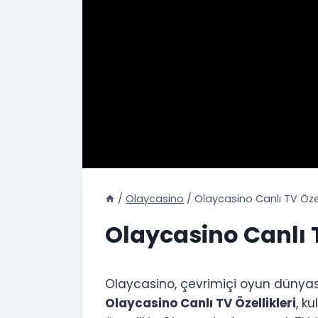
/
Olaycasino
/
Olaycasino Canlı TV Özell
Olaycasino Canlı T
Olaycasino, çevrimiçi oyun dünyasın
Olaycasino Canlı TV Özellikleri
, k