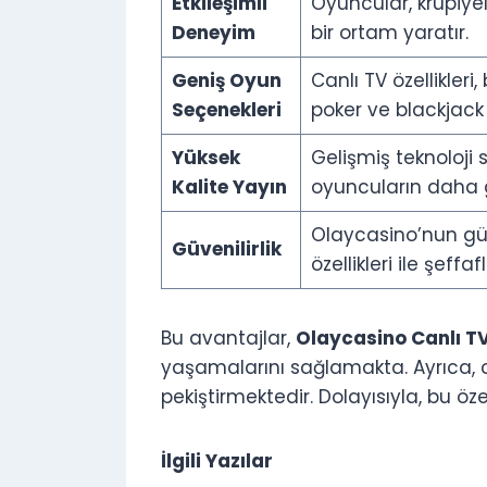
Etkileşimli
Oyuncular, krupiyel
Deneyim
bir ortam yaratır.
Geniş Oyun
Canlı TV özellikler
Seçenekleri
poker ve blackjack 
Yüksek
Gelişmiş teknoloji 
Kalite Yayın
oyuncuların daha 
Olaycasino’nun güve
Güvenilirlik
özellikleri ile şeffa
Bu avantajlar,
Olaycasino Canlı TV 
yaşamalarını sağlamakta. Ayrıca, c
pekiştirmektedir. Dolayısıyla, bu ö
İlgili Yazılar