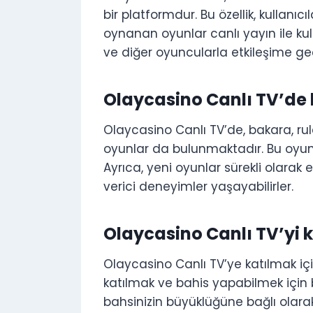
bir platformdur. Bu özellik, kullanı
oynanan oyunlar canlı yayın ile kulla
ve diğer oyuncularla etkileşime geçe
Olaycasino Canlı TV’de
Olaycasino Canlı TV’de, bakara, rule
oyunlar da bulunmaktadır. Bu oyunl
Ayrıca, yeni oyunlar sürekli olara
verici deneyimler yaşayabilirler.
Olaycasino Canlı TV’yi 
Olaycasino Canlı TV’ye katılmak i
katılmak ve bahis yapabilmek için b
bahsinizin büyüklüğüne bağlı olarak