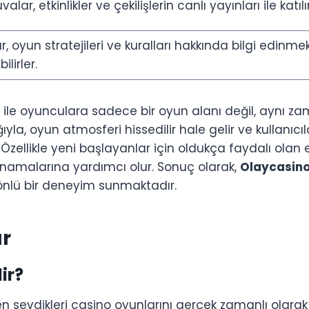
valar, etkinlikler ve çekilişlerin canlı yayınları ile ka
ar, oyun stratejileri ve kuralları hakkında bilgi edinm
lirler.
ri ile oyunculara sadece bir oyun alanı değil, aynı 
ıyla, oyun atmosferi hissedilir hale gelir ve kullanıc
Özellikle yeni başlayanlar için oldukça faydalı olan eğ
 oynamalarına yardımcı olur. Sonuç olarak,
Olaycasino 
yönlü bir deneyim sunmaktadır.
ar
ir?
en sevdikleri casino oyunlarını gerçek zamanlı olarak i