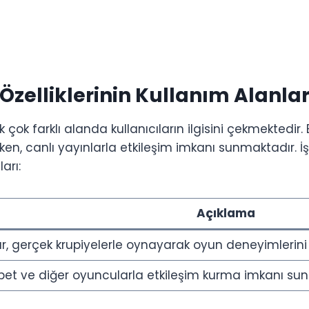
Özelliklerinin Kullanım Alanlar
ek çok farklı alanda kullanıcıların ilgisini çekmektedir.
ken, canlı yayınlarla etkileşim imkanı sunmaktadır. İ
arı:
Açıklama
ar, gerçek krupiyelerle oynayarak oyun deneyimlerini z
bet ve diğer oyuncularla etkileşim kurma imkanı suna