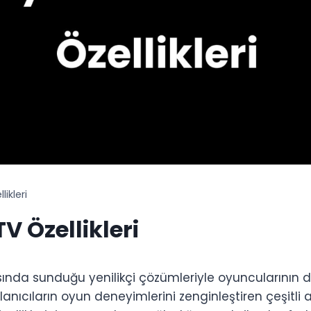
ikleri
V Özellikleri
da sunduğu yenilikçi çözümleriyle oyuncularının dikk
ullanıcıların oyun deneyimlerini zenginleştiren çeşitli