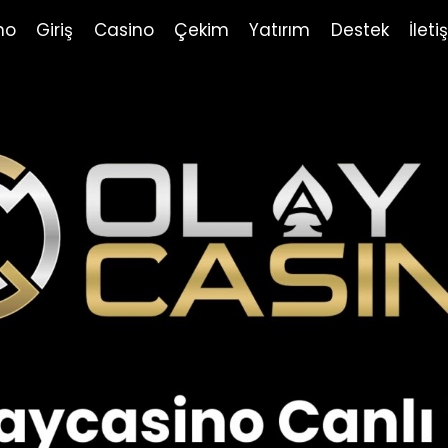
no
Giriş
Casino
Çekim
Yatırım
Destek
İleti