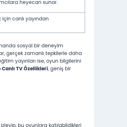
tılımcılara heyecan sunar.
ek için canlı yayından
zamanda sosyal bir deneyim
ılar, gerçek zamanlı tepkilerle daha
itim yayınları ise, oyun bilgilerini
Canlı TV Özellikleri
, geniş bir
zleyip, bu oyunlara katılabildikleri