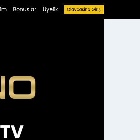
şim
Bonuslar
Üyelik
Olaycasino Giriş