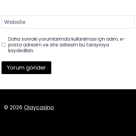
Website
Daha sonraki yorumlarımda kullanılması için adım, e-
posta adresim ve site adresim bu tarayıcıya
kaydedilsin.
© 2026
Olaycasino