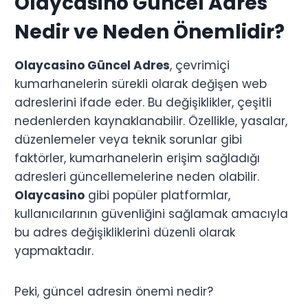
Olaycasino Güncel Adres
Nedir ve Neden Önemlidir?
Olaycasino Güncel Adres
, çevrimiçi
kumarhanelerin sürekli olarak değişen web
adreslerini ifade eder. Bu değişiklikler, çeşitli
nedenlerden kaynaklanabilir. Özellikle, yasalar,
düzenlemeler veya teknik sorunlar gibi
faktörler, kumarhanelerin erişim sağladığı
adresleri güncellemelerine neden olabilir.
Olaycasino
gibi popüler platformlar,
kullanıcılarının güvenliğini sağlamak amacıyla
bu adres değişikliklerini düzenli olarak
yapmaktadır.
Peki, güncel adresin önemi nedir?