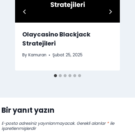
Olaycasino Blackjack
Stratejileri
By
Kamuran
Şubat 25, 2025
Bir yanıt yazın
E-posta adresiniz yayınlanmayacak.
Gerekli alanlar
*
ile
işaretlenmişlerdir