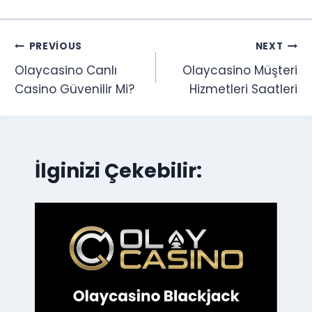
Yazı
PREVIOUS
NEXT
Olaycasino Canlı
Olaycasino Müşteri
gezinmesi
Casino Güvenilir Mi?
Hizmetleri Saatleri
İlginizi Çekebilir: