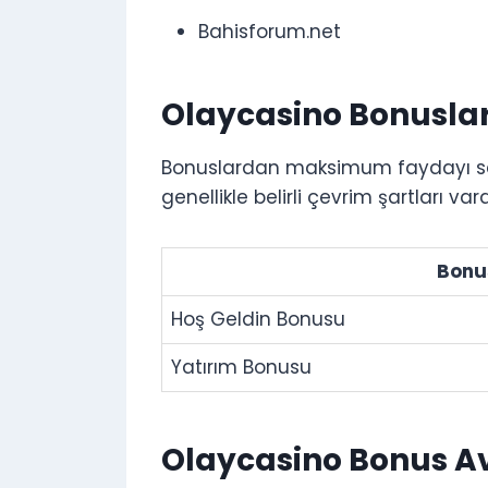
Bahisforum.net
Olaycasino Bonuslar
Bonuslardan maksimum faydayı sağl
genellikle belirli çevrim şartları va
Bonu
Hoş Geldin Bonusu
Yatırım Bonusu
Olaycasino Bonus A