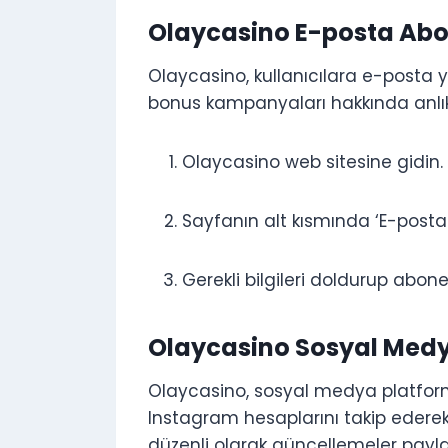
Olaycasino E-posta Abo
Olaycasino, kullanıcılara e-posta
bonus kampanyaları hakkında anlık bi
Olaycasino web sitesine gidin.
Sayfanın alt kısmında ‘E-posta 
Gerekli bilgileri doldurup abone
Olaycasino Sosyal Medy
Olaycasino, sosyal medya platfor
Instagram hesaplarını takip ederek
düzenli olarak güncellemeler payla