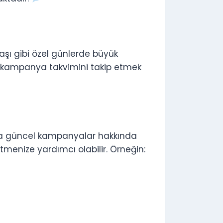
aşı gibi özel günlerde büyük
in kampanya takvimini takip etmek
ğıyla güncel kampanyalar hakkında
etmenize yardımcı olabilir. Örneğin: