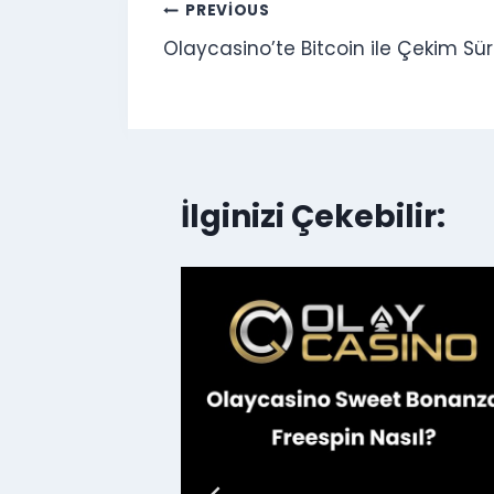
Yazı
PREVIOUS
Olaycasino’te Bitcoin ile Çekim Süre
gezinmesi
İlginizi Çekebilir: