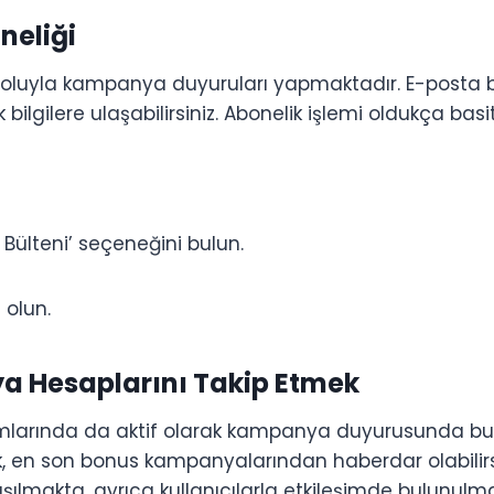
neliği
 yoluyla kampanya duyuruları yapmaktadır. E-posta 
lgilere ulaşabilirsiniz. Abonelik işlemi oldukça basitt
Bülteni’ seçeneğini bulun.
 olun.
a Hesaplarını Takip Etmek
mlarında da aktif olarak kampanya duyurusunda bul
, en son bonus kampanyalarından haberdar olabilirsi
şılmakta, ayrıca kullanıcılarla etkileşimde bulunulm