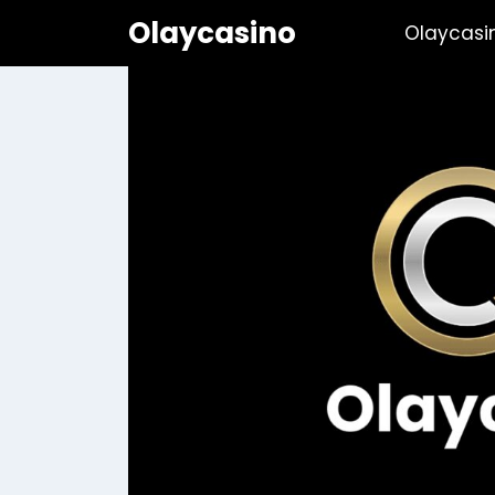
Skip
Olaycasino
Olaycasi
to
content