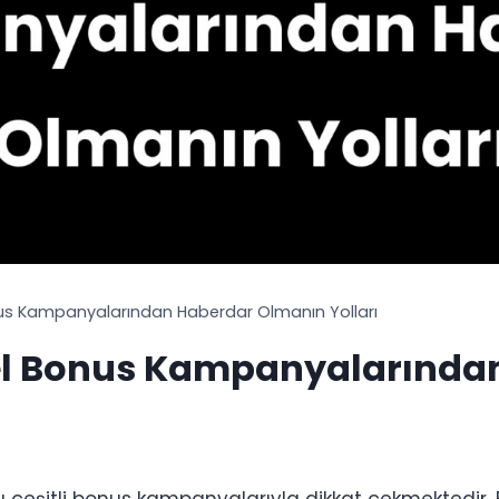
us Kampanyalarından Haberdar Olmanın Yolları
el Bonus Kampanyalarında
ğu çeşitli bonus kampanyalarıyla dikkat çekmektedir