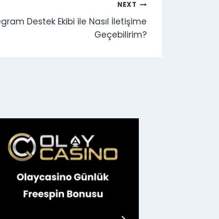
NEXT
ram Destek Ekibi ile Nasıl İletişime
Geçebilirim?