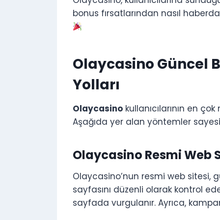
bonus fırsatlarından nasıl haberdar
Olaycasino Güncel
Yolları
Olaycasino
kullanıcılarının en çok
Aşağıda yer alan yöntemler sayesin
Olaycasino Resmi Web Si
Olaycasino’nun resmi web sitesi, 
sayfasını düzenli olarak kontrol ede
sayfada vurgulanır. Ayrıca, kamp