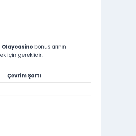
.
Olaycasino
bonuslarının
k için gereklidir.
Çevrim Şartı