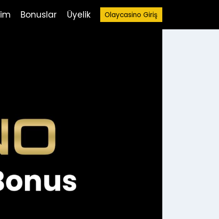
şim
Bonuslar
Üyelik
Olaycasino Giriş