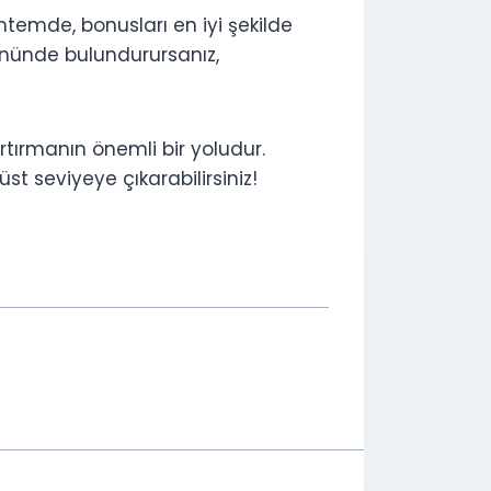
ntemde, bonusları en iyi şekilde
önünde bulundurursanız,
ırmanın önemli bir yoludur.
st seviyeye çıkarabilirsiniz!