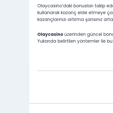
Olaycasino’daki bonusları takip e
kullanarak kazanç elde etmeye çal
kazançlarınızı artırma şansınız arta
Olaycasino
üzerinden güncel bonu
Yukarıda belirtilen yöntemler ile bu