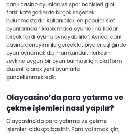
canlı casino oyunları ve spor bahisleri gibi
farklı kategorilerde birçok seçenek
bulunmaktadır. Kullanıcılar, en popüler slot
oyunlarından klasik masa oyunlarına kadar
birçok farklı oyunu oynayabilirler. Ayrıca, canlı
casino deneyimi ile gerçek krupiyeler eşliğinde
oyun oynamak da mümkündür. Herkesin
zevkine uygun bir oyun bulması için platform
düzenli olarak yeni oyunlarla
güncellenmektedir.
Olaycasino’da para yatırma ve
çekme işlemleri nasıl yapılır?
Olaycasino’da para yatırma ve çekme
işlemleri oldukça basittir. Para yatırmak için,