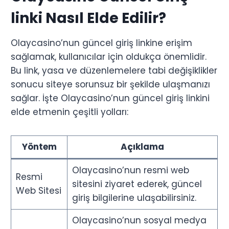
linki Nasıl Elde Edilir?
Olaycasino’nun güncel giriş linkine erişim
sağlamak, kullanıcılar için oldukça önemlidir.
Bu link, yasa ve düzenlemelere tabi değişiklikler
sonucu siteye sorunsuz bir şekilde ulaşmanızı
sağlar. İşte Olaycasino’nun güncel giriş linkini
elde etmenin çeşitli yolları:
Yöntem
Açıklama
Olaycasino’nun resmi web
Resmi
sitesini ziyaret ederek, güncel
Web Sitesi
giriş bilgilerine ulaşabilirsiniz.
Olaycasino’nun sosyal medya