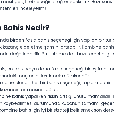
zi nasıl geliştirebileceğinizi öğreneceksiniz. Hazırsan
ntemleri inceleyelim!
 Bahis Nedir?
anda birden fazla bahis seçeneği için yapılan bir tür b
azanç elde etme şansını artırabilir. Kombine bahisle
inde değerlendirilir. Bu sisteme dair bazı temel bilgil
is, en az iki veya daha fazla seçeneği birleştirebilmen
arındaki maçları birleştirmek mümkündür.
ombine olunan her bir bahis seçeneği, toplam bahisin
azancın artmasını sağlar.
mbine bahis yaparken riskin arttığı unutulmamalıdır
inin kaybedilmesi durumunda kuponun tamamı geçersi
ir kombine bahis için iyi bir strateji belirlemek son de