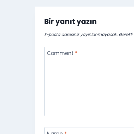
Bir yanıt yazın
E-posta adresiniz yayınlanmayacak.
Gerekli
Comment
*
Name
*