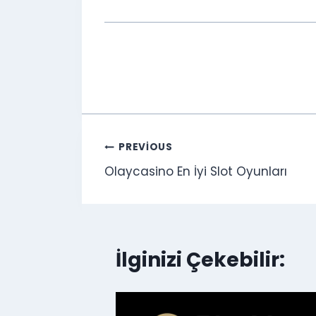
Yazı
PREVIOUS
Olaycasino En İyi Slot Oyunları
gezinmesi
İlginizi Çekebilir: