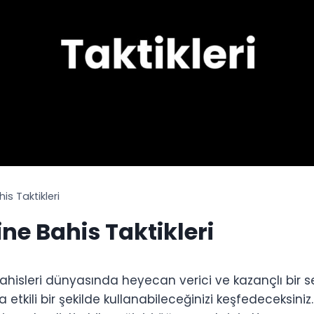
s Taktikleri
e Bahis Taktikleri
bahisleri dünyasında heyecan verici ve kazançlı bir 
kili bir şekilde kullanabileceğinizi keşfedeceksiniz. A