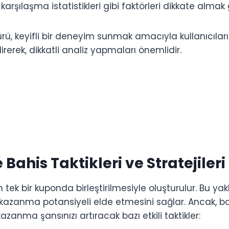
arşılaşma istatistikleri gibi faktörleri dikkate almak 
ü, keyifli bir deneyim sunmak amacıyla kullanıcıların
direrek, dikkatli analiz yapmaları önemlidir.
ahis Taktikleri ve Stratejileri
 tek bir kuponda birleştirilmesiyle oluşturulur. Bu ya
azanma potansiyeli elde etmesini sağlar. Ancak, başar
kazanma şansınızı artıracak bazı etkili taktikler: