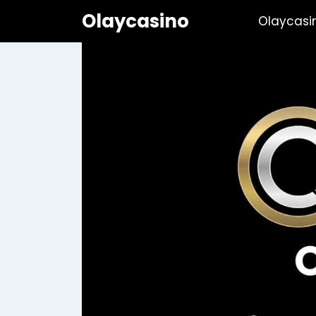
Skip
Olaycasino
Olaycasi
to
content