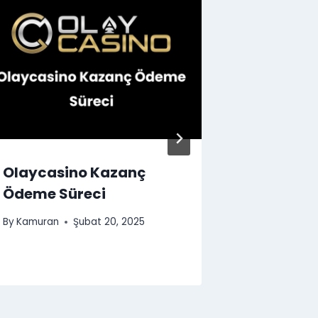
Olaycasino Kazanç
Olaycas
Ödeme Süreci
Bonanza 
Süresi
By
Kamuran
Şubat 20, 2025
By
Kamuran