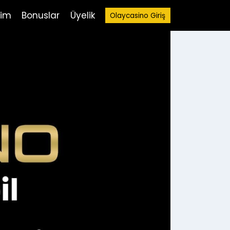
şim
Bonuslar
Üyelik
Olaycasino Giriş