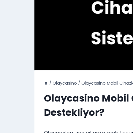
/
Olaycasino
/
Olaycasino Mobil Cihazla
Olaycasino Mobil 
Destekliyor?
Olaycasino, son yıllarda mobil oyun