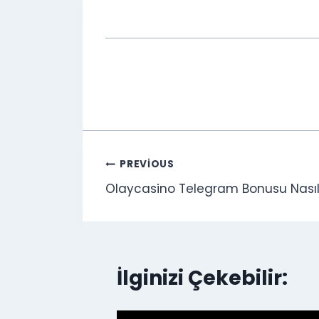
Yazı
PREVIOUS
Olaycasino Telegram Bonusu Nasıl A
gezinmesi
İlginizi Çekebilir: