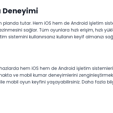
ı Deneyimi
 ön planda tutar. Hem iOS hem de Android işletim si
 gezinmesini sağlar. Tüm oyunlara hızlı erişim, hızlı yü
im sistemini kullanırsanız kullanın keyif almanızı sağ
ihazlarda hem iOS hem de Android işletim sistemleri
kta ve mobil kumar deneyimlerini zenginleştirmekted
ile mobil oyun keyfini yaşayabilirsiniz. Daha fazla bil