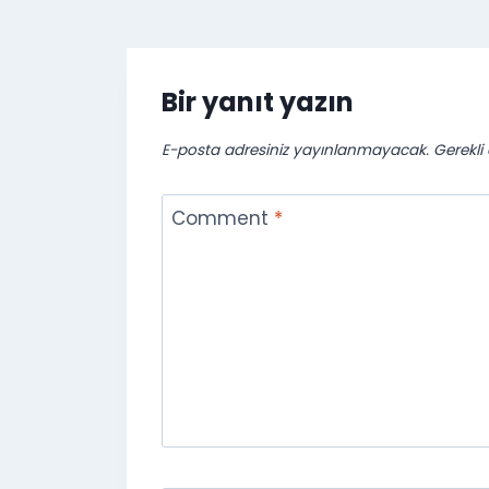
Bir yanıt yazın
E-posta adresiniz yayınlanmayacak.
Gerekli
Comment
*