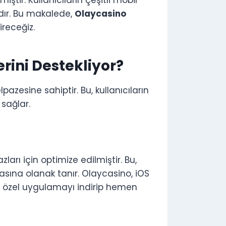
dır. Bu makalede,
Olaycasino
ireceğiz.
rini Destekliyor?
azesine sahiptir. Bu, kullanıcıların
sağlar.
arı için optimize edilmiştir. Bu,
sına olanak tanır. Olaycasino, iOS
an özel uygulamayı indirip hemen