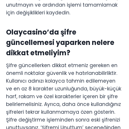
unutmayın ve ardından işlemi tamamlamak
için değişiklikleri kaydedin.
Olaycasino’da şifre
güncellemesi yaparken nelere
dikkat etmeliyim?
Şifre güncellerken dikkat etmeniz gereken en
önemli noktalar güvenlik ve hatırlanabilirliktir.
Kullanıcı adınızı kolayca tahmin edilemeyen
ve en az 8 karakter uzunluğunda, büyük-küçük
harf, rakam ve özel karakterler içeren bir şifre
belirlemelisiniz. Ayrıca, daha önce kullandığınız
şifreleri tekrar kullanmamaya özen gösterin.
Şifre değiştirme işleminden sonra eski şifrenizi
unuttuysanız, ‘Şifremi Unuttum’ seçeneğinden