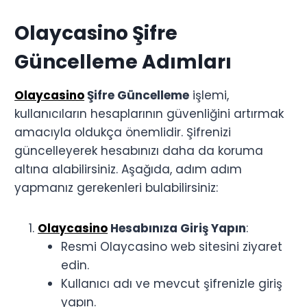
Olaycasino Şifre
Güncelleme Adımları
Olaycasino
Şifre Güncelleme
işlemi,
kullanıcıların hesaplarının güvenliğini artırmak
amacıyla oldukça önemlidir. Şifrenizi
güncelleyerek hesabınızı daha da koruma
altına alabilirsiniz. Aşağıda, adım adım
yapmanız gerekenleri bulabilirsiniz:
Olaycasino
Hesabınıza Giriş Yapın
:
Resmi Olaycasino web sitesini ziyaret
edin.
Kullanıcı adı ve mevcut şifrenizle giriş
yapın.