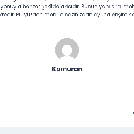
yla benzer şekilde akıcıdır. Bunun yanı sıra, mobil 
edir. Bu yüzden mobil cihazınızdan oyuna erişim sa
Kamuran