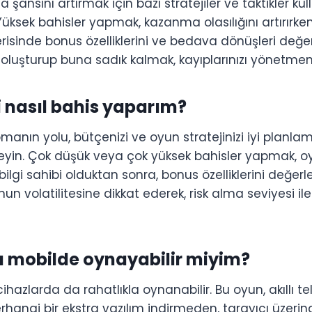
ını artırmak için bazı stratejiler ve taktikler kulla
 Yüksek bahisler yapmak, kazanma olasılığını artırı
çerisinde bonus özelliklerini ve bedava dönüşleri değ
ütçe oluşturup buna sadık kalmak, kayıplarınızı yönetme
 nasıl bahis yaparım?
anın yolu, bütçenizi ve oyun stratejinizi iyi planla
leyin. Çok düşük veya çok yüksek bahisler yapmak, oyu
gi sahibi olduktan sonra, bonus özelliklerini değerle
nun volatilitesine dikkat ederek, risk alma seviyesi il
 mobilde oynayabilir miyim?
azlarda da rahatlıkla oynanabilir. Bu oyun, akıllı tel
erhangi bir ekstra yazılım indirmeden, tarayıcı üzeri