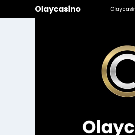
Skip
Olaycasino
Olaycasi
to
content