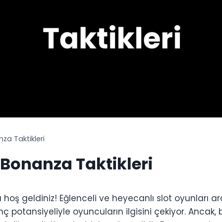
a Taktikleri
Bonanza Taktikleri
oş geldiniz! Eğlenceli ve heyecanlı slot oyunları a
 potansiyeliyle oyuncuların ilgisini çekiyor. Ancak,