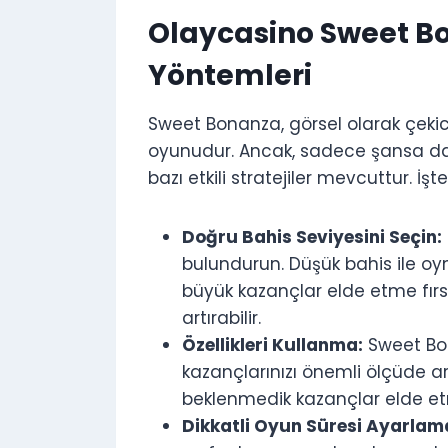
Olaycasino Sweet Bo
Yöntemleri
Sweet Bonanza, görsel olarak çekici 
oyunudur. Ancak, sadece şansa daya
bazı etkili stratejiler mevcuttur. İşt
Doğru Bahis Seviyesini Seçin:
bulundurun. Düşük bahis ile 
büyük kazançlar elde etme fırsa
artırabilir.
Özellikleri Kullanma:
Sweet Bon
kazançlarınızı önemli ölçüde ar
beklenmedik kazançlar elde et
Dikkatli Oyun Süresi Ayarlam