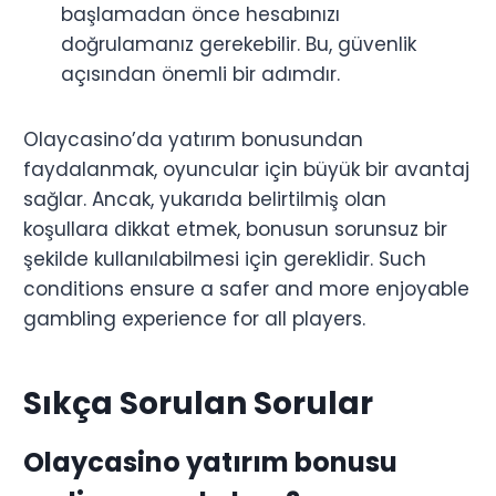
başlamadan önce hesabınızı
doğrulamanız gerekebilir. Bu, güvenlik
açısından önemli bir adımdır.
Olaycasino’da yatırım bonusundan
faydalanmak, oyuncular için büyük bir avantaj
sağlar. Ancak, yukarıda belirtilmiş olan
koşullara dikkat etmek, bonusun sorunsuz bir
şekilde kullanılabilmesi için gereklidir. Such
conditions ensure a safer and more enjoyable
gambling experience for all players.
Sıkça Sorulan Sorular
Olaycasino yatırım bonusu