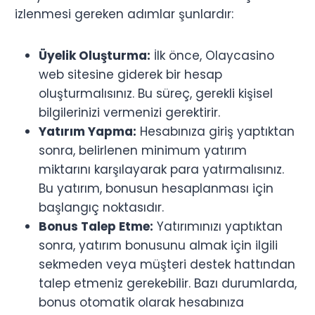
izlenmesi gereken adımlar şunlardır:
Üyelik Oluşturma:
İlk önce, Olaycasino
web sitesine giderek bir hesap
oluşturmalısınız. Bu süreç, gerekli kişisel
bilgilerinizi vermenizi gerektirir.
Yatırım Yapma:
Hesabınıza giriş yaptıktan
sonra, belirlenen minimum yatırım
miktarını karşılayarak para yatırmalısınız.
Bu yatırım, bonusun hesaplanması için
başlangıç noktasıdır.
Bonus Talep Etme:
Yatırımınızı yaptıktan
sonra, yatırım bonusunu almak için ilgili
sekmeden veya müşteri destek hattından
talep etmeniz gerekebilir. Bazı durumlarda,
bonus otomatik olarak hesabınıza