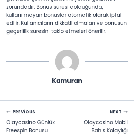
zorundadır. Bonus süresi dolduğunda,
kullanılmayan bonuslar otomatik olarak iptal
edilir. Kullanıcıların dikkatli olmaları ve bonusun
geçerlilik süresini takip etmeleri önerilir.
Kamuran
Yazı
PREVIOUS
NEXT
Olaycasino Günlük
Olaycasino Mobil
gezinmesi
Freespin Bonusu
Bahis Kolaylığı