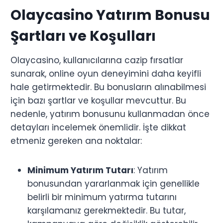
Olaycasino Yatırım Bonusu
Şartları ve Koşulları
Olaycasino, kullanıcılarına cazip fırsatlar
sunarak, online oyun deneyimini daha keyifli
hale getirmektedir. Bu bonusların alınabilmesi
için bazı şartlar ve koşullar mevcuttur. Bu
nedenle, yatırım bonusunu kullanmadan önce
detayları incelemek önemlidir. İşte dikkat
etmeniz gereken ana noktalar:
Minimum Yatırım Tutarı
: Yatırım
bonusundan yararlanmak için genellikle
belirli bir minimum yatırma tutarını
karşılamanız gerekmektedir. Bu tutar,