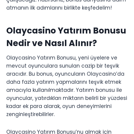
atmanın ilk adımlarını birlikte keşfedelim!
Olaycasino Yatırım Bonusu
Nedir ve Nasıl Alınır?
Olaycasino Yatırım Bonusu, yeni üyelere ve
mevcut oyunculara sunulan cazip bir teşvik
aracıdır. Bu bonus, oyuncuların Olaycasino’da
daha fazla yatırım yapmalarını teşvik etmek
amacıyla kullanılmaktadır. Yatırım bonusu ile
oyuncular, yatırdıkları miktarın belirli bir yüzdesi
kadar ek para alarak, oyun deneyimlerini
zenginleştirebilirler.
Olaycasino Yatırım Bonusu’nu almak için