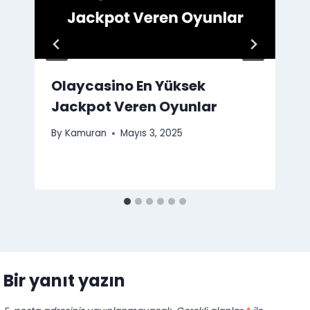
Olaycasino En Yüksek
Jackpot Veren Oyunlar
By
Kamuran
Mayıs 3, 2025
Bir yanıt yazın