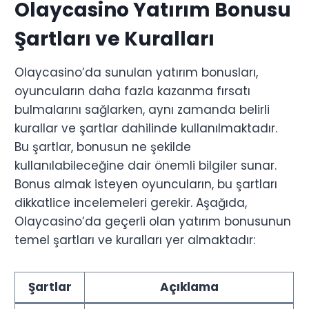
Olaycasino Yatırım Bonusu
Şartları ve Kuralları
Olaycasino’da sunulan yatırım bonusları,
oyuncuların daha fazla kazanma fırsatı
bulmalarını sağlarken, aynı zamanda belirli
kurallar ve şartlar dahilinde kullanılmaktadır.
Bu şartlar, bonusun ne şekilde
kullanılabileceğine dair önemli bilgiler sunar.
Bonus almak isteyen oyuncuların, bu şartları
dikkatlice incelemeleri gerekir. Aşağıda,
Olaycasino’da geçerli olan yatırım bonusunun
temel şartları ve kuralları yer almaktadır:
Şartlar
Açıklama