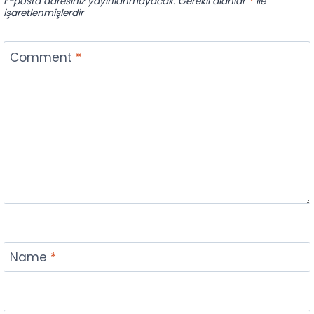
E-posta adresiniz yayınlanmayacak.
Gerekli alanlar
*
ile
işaretlenmişlerdir
Comment
*
Name
*