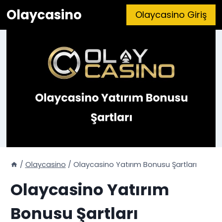
Skip
Olaycasino
Olaycasino Giriş
to
content
/
Olaycasino
/
Olaycasino Yatırım Bonusu Şartları
Olaycasino Yatırım
Bonusu Şartları