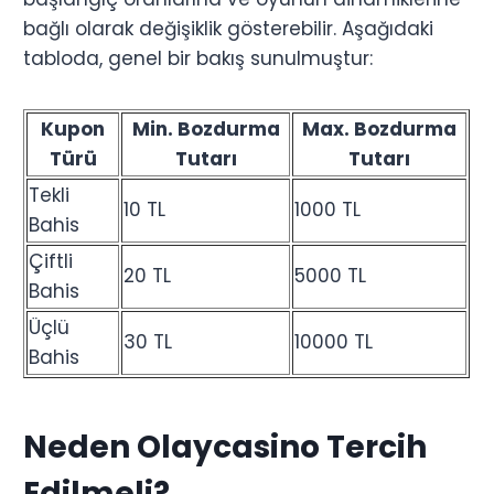
bağlı olarak değişiklik gösterebilir. Aşağıdaki
tabloda, genel bir bakış sunulmuştur:
Kupon
Min. Bozdurma
Max. Bozdurma
Türü
Tutarı
Tutarı
Tekli
10 TL
1000 TL
Bahis
Çiftli
20 TL
5000 TL
Bahis
Üçlü
30 TL
10000 TL
Bahis
Neden Olaycasino Tercih
Edilmeli?