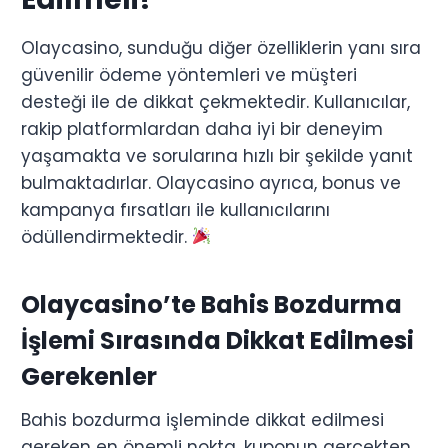
Olaycasino, sunduğu diğer özelliklerin yanı sıra
güvenilir ödeme yöntemleri ve müşteri
desteği ile de dikkat çekmektedir. Kullanıcılar,
rakip platformlardan daha iyi bir deneyim
yaşamakta ve sorularına hızlı bir şekilde yanıt
bulmaktadırlar. Olaycasino ayrıca, bonus ve
kampanya fırsatları ile kullanıcılarını
ödüllendirmektedir.
Olaycasino’te Bahis Bozdurma
İşlemi Sırasında Dikkat Edilmesi
Gerekenler
Bahis bozdurma işleminde dikkat edilmesi
gereken en önemli nokta, kuponun gerçekten