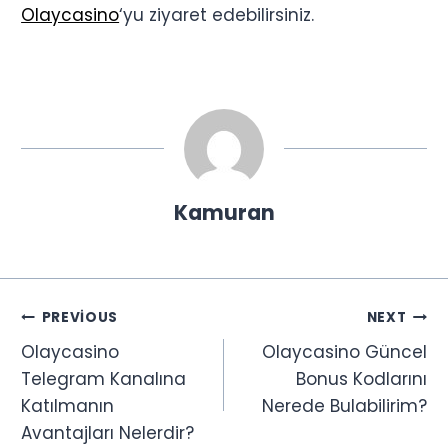
Olaycasino
‘yu ziyaret edebilirsiniz.
Kamuran
Yazı
PREVIOUS
NEXT
Olaycasino
Olaycasino Güncel
gezinmesi
Telegram Kanalına
Bonus Kodlarını
Katılmanın
Nerede Bulabilirim?
Avantajları Nelerdir?