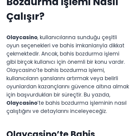
Bozdurma İşlemi Nasıl
Çalışır?
Olaycasino
, kullanıcılarına sunduğu çeşitli
oyun seçenekleri ve bahis imkanlarıyla dikkat
çekmektedir. Ancak, bahis bozdurma işlemi
gibi birçok kullanıcı için önemli bir konu vardır.
Olaycasino’te bahis bozdurma işlemi,
kullanıcıların şanslarını artırmak veya belirli
oyunlardan kazançlarını güvence altına almak
için başvurdukları bir süreçtir. Bu yazıda,
Olaycasino
’te bahis bozdurma işleminin nasıl
çalıştığını ve detaylarını inceleyeceğiz.
Olaycasino’te Bahis