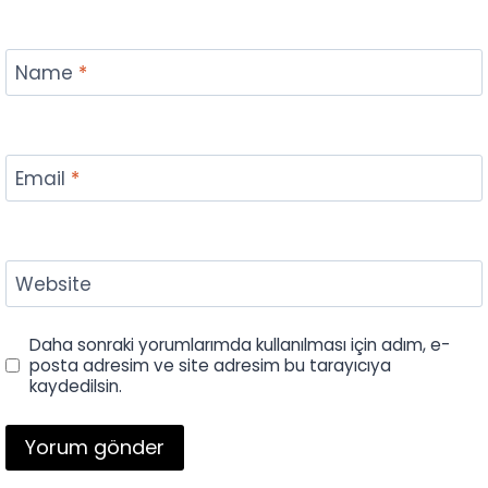
Name
*
Email
*
Website
Daha sonraki yorumlarımda kullanılması için adım, e-
posta adresim ve site adresim bu tarayıcıya
kaydedilsin.