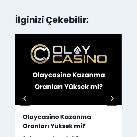
İlginizi Çekebilir:
Olaycasino Kazanma
Oranları Yüksek mi?