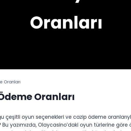
 Oranları
Ödeme Oranları
 çeşitli oyun seçenekleri ve cazip ödeme oranlarıyla
r? Bu yazımızda, Olaycasino’daki oyun türlerine göre 