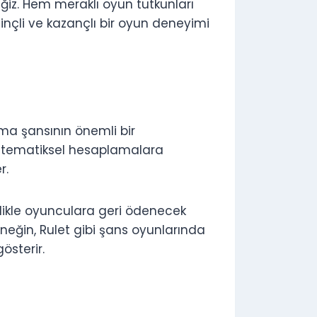
iz. Hem meraklı oyun tutkunları
linçli ve kazançlı bir oyun deneyimi
ma şansının önemli bir
 matematiksel hesaplamalara
r.
likle oyunculara geri ödenecek
neğin, Rulet gibi şans oyunlarında
österir.