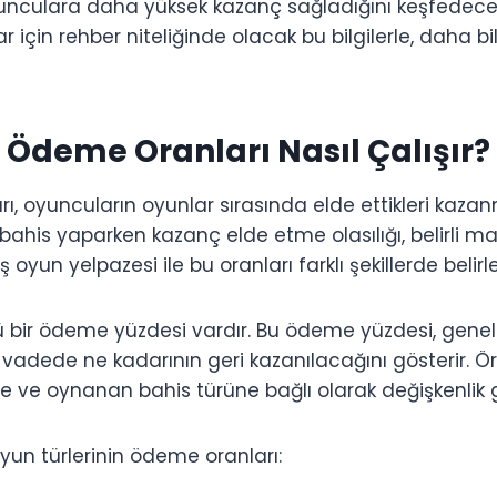
unculara daha yüksek kazanç sağladığını keşfedeceğ
 için rehber niteliğinde olacak bu bilgilerle, daha bi
Ödeme Oranları Nasıl Çalışır?
 oyuncuların oyunlar sırasında elde ettikleri kazan
bahis yaparken kazanç elde etme olasılığı, belirli
yun yelpazesi ile bu oranları farklı şekillerde belirle
ü bir ödeme yüzdesi vardır. Bu ödeme yüzdesi, genel
 vadede ne kadarının geri kazanılacağını gösterir. Ör
e ve oynanan bahis türüne bağlı olarak değişkenlik g
yun türlerinin ödeme oranları: