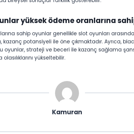
bireysel sonuçlar farklılık gösterebilir.
unlar yüksek ödeme oranlarına sahi
na sahip oyunlar genellikle slot oyunları arasında b
ı, kazanç potansiyeli ile öne çıkmaktadır. Ayrıca, bla
 oyunlar, strateji ve beceri ile kazanç sağlama şans
olasılıklarını yükseltebilir.
Kamuran